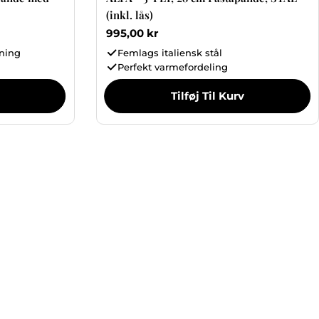
(inkl. lås)
Normalpris
995,00 kr
gning
Femlags italiensk stål
Perfekt varmefordeling
Tilføj Til Kurv