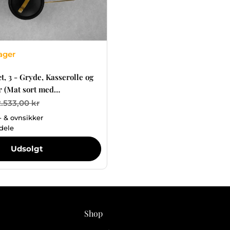
ager
t, 3 - Gryde, Kasserolle og
 (Mat sort med
jer)
2.533,00 kr
- & ovnsikker
dele
Udsolgt
Shop