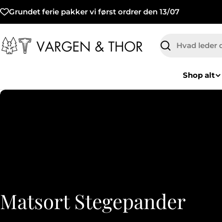
Hop
Grundet ferie pakker vi først ordrer den 13/07
til
indhold
Søg
Shop alt
K
Matsort Stegepander