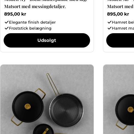
Matsort med messingdetaljer.
Matsort med 
Normalpris
895,00 kr
Normalpris
895,00 kr
Elegante finish detaljer
Hamret be
Froststick belægning
Hamret ma
Udsolgt