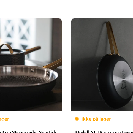
ager
Ikke på lager
28 cm Stegepande. Nonstick
Modell XB JR - 22 cm steg