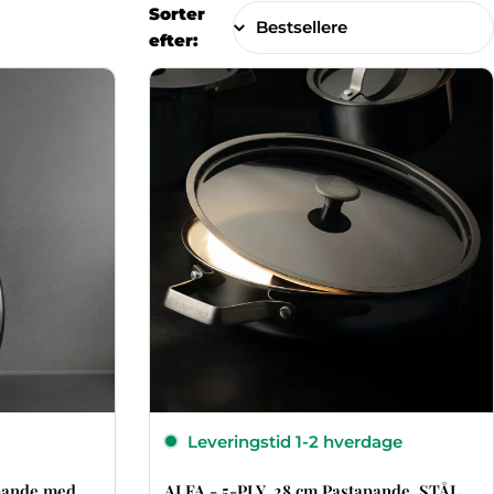
Sorter
efter:
Leveringstid 1-2 hverdage
epande med
ALFA - 5-PLY, 28 cm Pastapande, STÅL