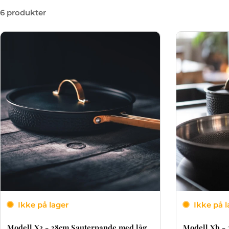
6 produkter
Ikke på lager
Ikke på l
Modell X3 - 28cm Sauterpande med låg.
Modell Xb - 