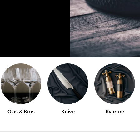
Glas & Krus
Knive
Kværne