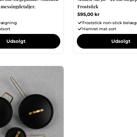
messingdetaljer.
Froststick
Normalpris
595,00 kr
lægning
Froststick non-stick belæ
tsort
Hamret mat sort
Udsolgt
Udsolgt