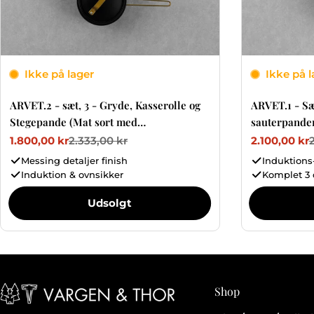
Ikke på lager
Ikke på l
ARVET.2 - sæt, 3 - Gryde, Kasserolle og
ARVET.1 - Sæ
Stegepande (Mat sort med
sauterpander
messingdetaljer)
messingdetal
1.800,00 kr
2.333,00 kr
2.100,00 kr
Tilbudspris
Normalpris
Tilbudspris
Normalpris
Messing detaljer finish
Induktions
Induktion & ovnsikker
Komplet 3 
Udsolgt
Shop