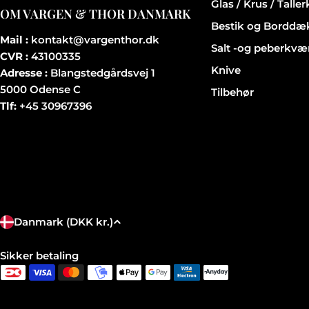
Glas / Krus / Talle
OM VARGEN & THOR DANMARK
Bestik og Borddæ
Mail :
kontakt@vargenthor.dk
Salt -og peberkvæ
CVR :
43100335
Knive
Adresse :
Blangstedgårdsvej 1
5000 Odense C
Tilbehør
Tlf:
+45 30967396
L
Danmark (DKK kr.)
a
Jeg er vild med de ting jeg
Betalingsmetoder
Sikker betaling
har købt
Jeg er vild med de
n
ting jeg har købt, både
messing og mat sort.