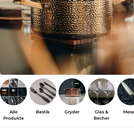
:
Alle
Bestik
Gryder
Glas &
Mess
Produkte
Becher