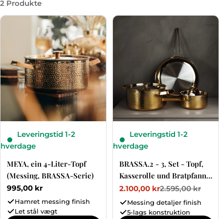
2 Produkte
Leveringstid 1-2
Leveringstid 1-2
hverdage
hverdage
MEYA, ein 4-Liter-Topf
BRASSA.2 - 3, Set - Topf,
(Messing, BRASSA-Serie)
Kasserolle und Bratpfanne
(Messing) -
Regulärer
995,00 kr
2.100,00 kr
2.595,00 kr
Verkaufspreis
Regulärer
Preis
Preis
Hamret messing finish
Messing detaljer finish
Let stål vægt
5-lags konstruktion