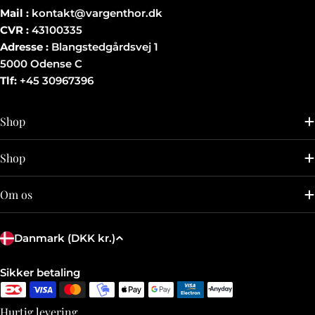
Mail :
kontakt@vargenthor.dk
CVR :
43100335
Adresse :
Blangstedgårdsvej 1
5000 Odense C
Tlf:
+45 30967396
Shop
Shop
Om os
L
Danmark (DKK kr.)
a
n
Betalingsmetoder
Sikker betaling
d
/
Hurtig levering