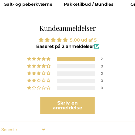
Salt- og peberkværne
Pakketilbud / Bundles
G
Kundeanmeldelser
5.00 ud af 5
Baseret på 2 anmeldelser
2
0
0
0
0
Skriv en
anmeldelse
Sort by