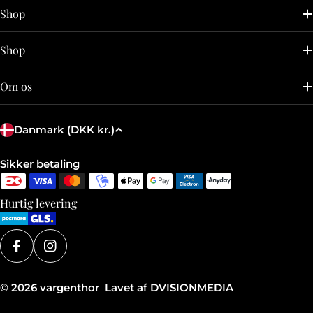
Shop
Shop
Om os
L
Danmark (DKK kr.)
a
n
Betalingsmetoder
Sikker betaling
d
/
Hurtig levering
r
e
g
Facebook
Instagram
i
© 2026
vargenthor
Lavet af DVISIONMEDIA
o
n