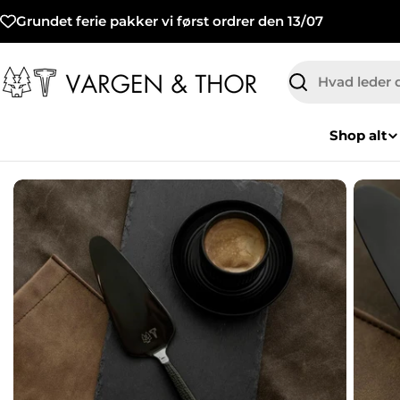
Hop
Grundet ferie pakker vi først ordrer den 13/07
til
indhold
Søg
Shop alt
Spring
til
produktinformation
Åbn medie 0 i modal
Åbn me