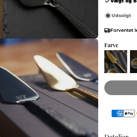
Vægt og b
Udsolgt
Forventet 
Farve
die 3 i modal
Betalings
Detaljer