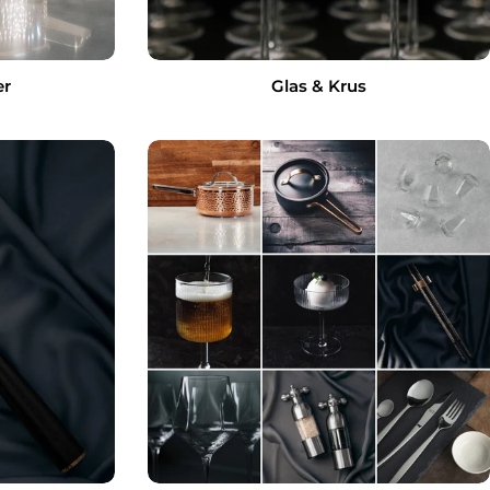
er
Glas & Krus