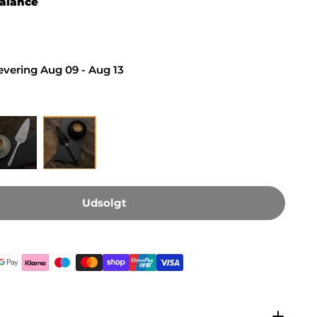
alance
levering
Aug 09 - Aug 13
Udsolgt
metoder