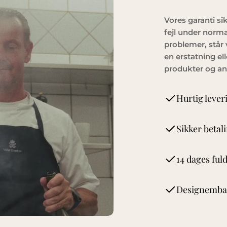
Vores garanti si
fejl under norm
problemer, står 
en erstatning ell
produkter og an
Hurtig lever
Sikker betal
14 dages fuld
Designemball