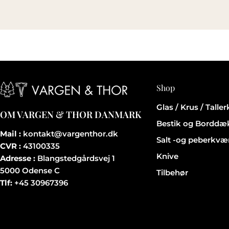
Shop
Glas / Krus / Talle
OM VARGEN & THOR DANMARK
Bestik og Borddæ
Mail :
kontakt@vargenthor.dk
Salt -og peberkvæ
CVR :
43100335
Knive
Adresse :
Blangstedgårdsvej 1
5000 Odense C
Tilbehør
Tlf:
+45 30967396