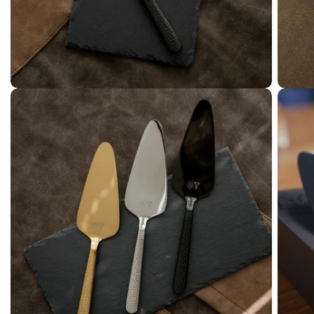
Åbn medie 2 i modal
Åbn me