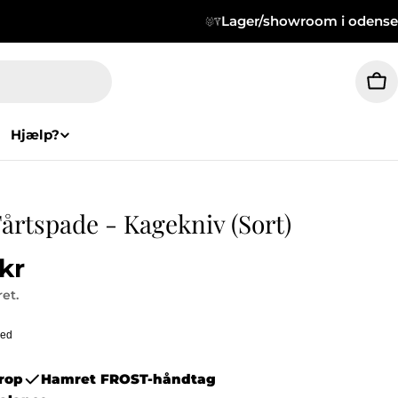
Lager/showroom i odense
Ku
Hjælp?
rtspade - Kagekniv (Sort)
pris
kr
et.
krop
Hamret FROST-håndtag