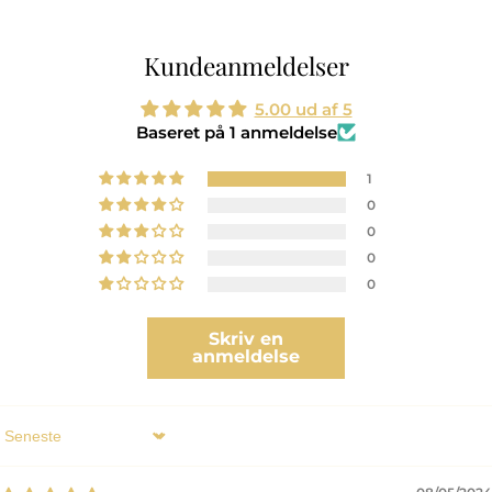
Kundeanmeldelser
5.00 ud af 5
Baseret på 1 anmeldelse
1
0
0
0
0
Skriv en
anmeldelse
Sort by