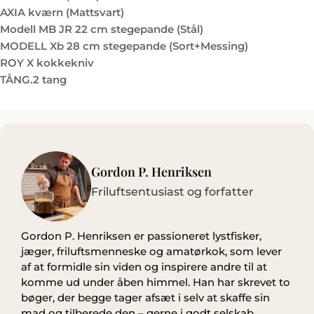
AXIA kværn (Mattsvart)
Modell MB JR 22 cm stegepande (Stål)
MODELL Xb 28 cm stegepande (Sort+Messing)
ROY X kokkekniv
TÅNG.2 tang
Gordon P. Henriksen
Friluftsentusiast og forfatter
Gordon P. Henriksen er passioneret lystfisker,
jæger, friluftsmenneske og amatørkok, som lever
af at formidle sin viden og inspirere andre til at
komme ud under åben himmel. Han har skrevet to
bøger, der begge tager afsæt i selv at skaffe sin
mad og tilberede den – gerne i godt selskab.