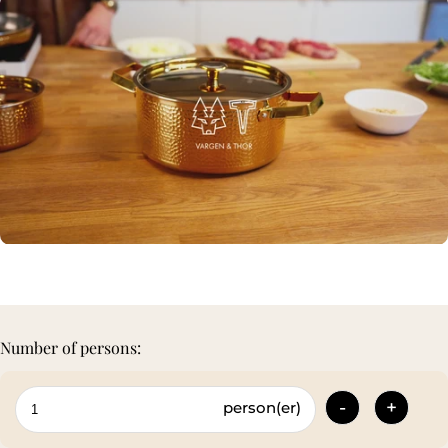
Number of persons:
-
+
person(er)