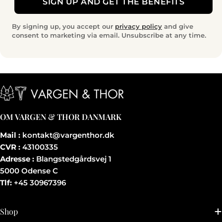
SIGN UP AND GET THE BENEFITS
By signing up, you accept our
privacy policy
and give
consent to marketing via email. Unsubscribe at any time.
OM VARGEN & THOR DANMARK
Mail :
kontakt@vargenthor.dk
CVR :
43100335
Adresse :
Blangstedgårdsvej 1
5000 Odense C
Tlf:
+45 30967396
Shop