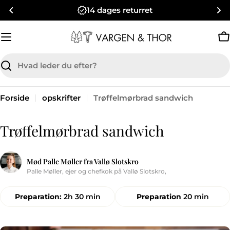
Hop
14 dages returret
til
indhold
K
Søg
Forside
opskrifter
Trøffelmørbrad sandwich
Trøffelmørbrad sandwich
Mød Palle Møller fra Vallø Slotskro
Palle Møller, ejer og chefkok på Vallø Slotskro,
Preparation:
2h 30 min
Preparation
20 min