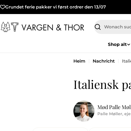
Zum
Grundet ferie pakker vi først ordrer den 13/07
Inhalt
springen
Suchen
Shop alt
Heim
Nachricht
Ital
Italiensk p
Mød Palle Møll
Palle Møller, ej