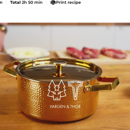
in
Total
2h 50 min
Print recipe