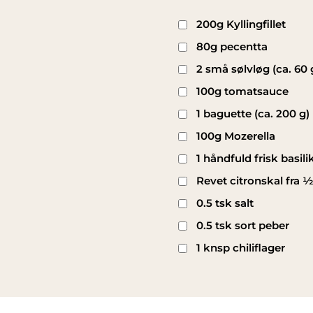
200g Kyllingfillet
80g pecentta
2 små sølvløg (ca. 60 
100g tomatsauce
1 baguette (ca. 200 g)
100g Mozerella
1 håndfuld frisk basili
Revet citronskal fra ½
0.5 tsk salt
0.5 tsk sort peber
1 knsp chiliflager