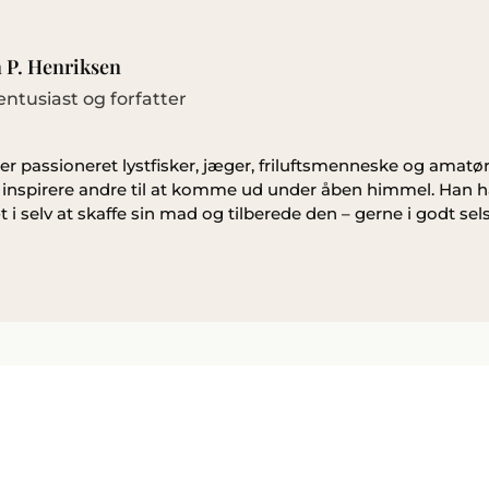
 P. Henriksen
sentusiast og forfatter
r passioneret lystfisker, jæger, friluftsmenneske og amatør
g inspirere andre til at komme ud under åben himmel. Han ha
 i selv at skaffe sin mad og tilberede den – gerne i godt sel