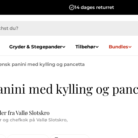
14 dages returret
Gryder & Stegepander
Tilbehør
Bundles
iensk panini med kylling og pancetta
anini med kylling og panc
er fra Vallø Slotskro
er og chefkok på Vallø Slotskro,