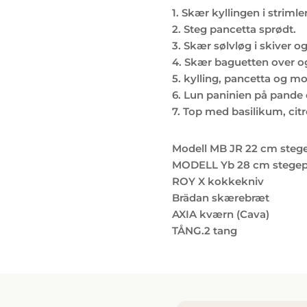
1. Skær kyllingen i striml
2. Steg pancetta sprødt.
3. Skær sølvløg i skiver og
4. Skær baguetten over o
5. kylling, pancetta og mo
6. Lun paninien på pande ell
7. Top med basilikum, citro
Modell MB JR 22 cm steg
MODELL Yb 28 cm stegep
ROY X kokkekniv
Brädan skærebræt
AXIA kværn (Cava)
TÅNG.2 tang