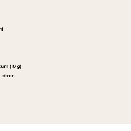
g)
kum (10 g)
 citron