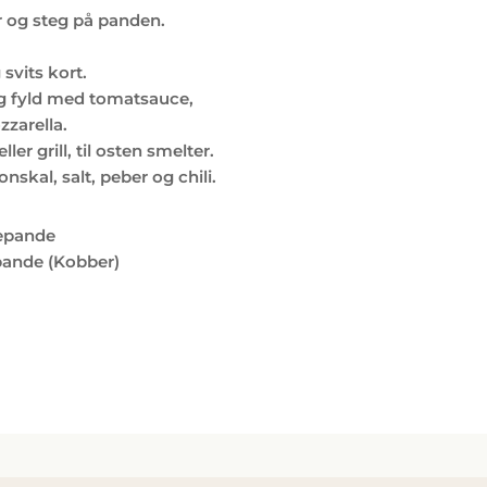
er og steg på panden.
 svits kort.
g fyld med tomatsauce,
zzarella.
er grill, til osten smelter.
nskal, salt, peber og chili.
epande
ande (Kobber)