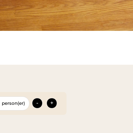
-
+
person(er)