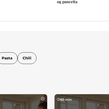
og pancetta
Pasta
Chili
60 min