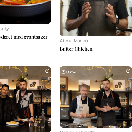
etty
yderet med grøntsager
Abdul Manan
Butter Chicken
1 time