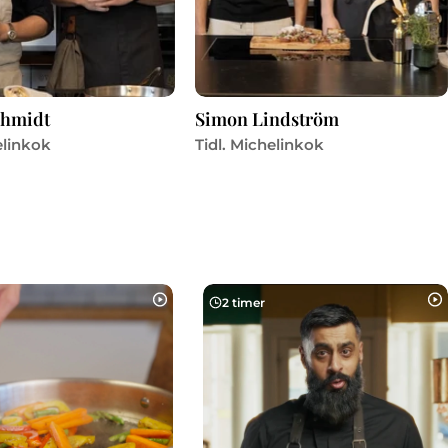
chmidt
Simon Lindström
elinkok
Tidl. Michelinkok
2 timer