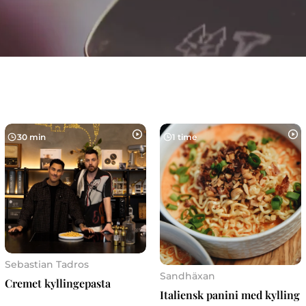
30 min
1 time
Sebastian Tadros
Sandhäxan
Cremet kyllingepasta
Italiensk panini med kylling