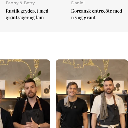
Fanny & Betty
Daniel
Rustik gryderet med
Koreansk entrecôte med
grøntsager og lam
ris og grønt