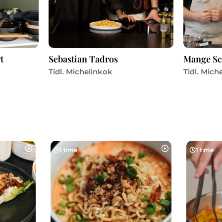
t
Sebastian Tadros
Mange S
Tidl. Michelinkok
Tidl. Mich
1 time
1 time