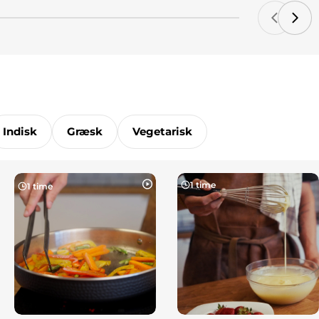
Indisk
Græsk
Vegetarisk
1 time
1 time