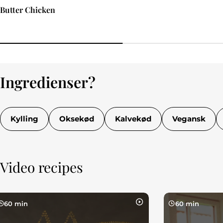
Butter Chicken
Ingredienser?
Kylling
Oksekød
Kalvekød
Vegansk
Video recipes
60 min
60 min