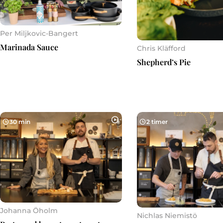
Per Miljkovic-Bangert
Marinada Sauce
Chris Kläfford
Shepherd’s Pie
30 min
2 timer
Johanna Öholm
Nichlas Niemistö