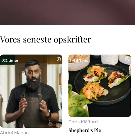
Vores seneste opskrifter
2 timer
1.5 Time
Chris Kläfford
Shepherd’s Pie
Abdul Manan