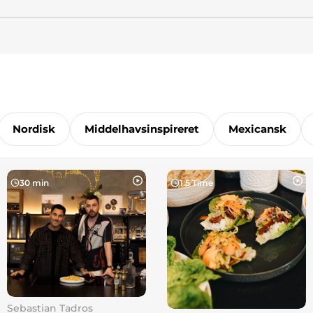
Nordisk
Middelhavsinspireret
Mexicansk
30 min
1.5 Time
Sebastian Tadros