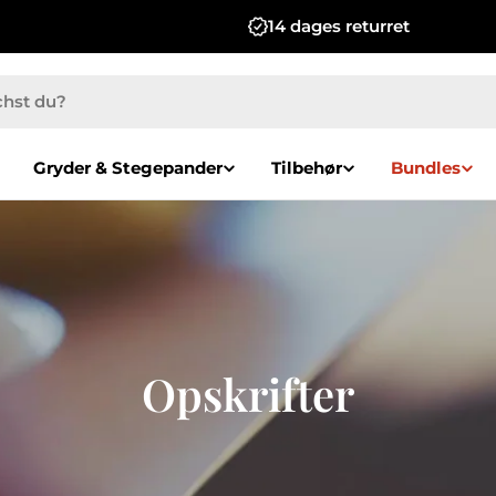
14 dages returret
Gryder & Stegepander
Tilbehør
Bundles
Opskrifter