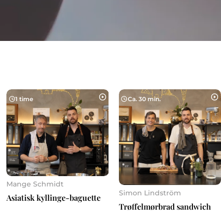
1 time
Ca. 30 min.
Mange Schmidt
Simon Lindström
Asiatisk kyllinge-baguette
Trøffelmørbrad sandwich