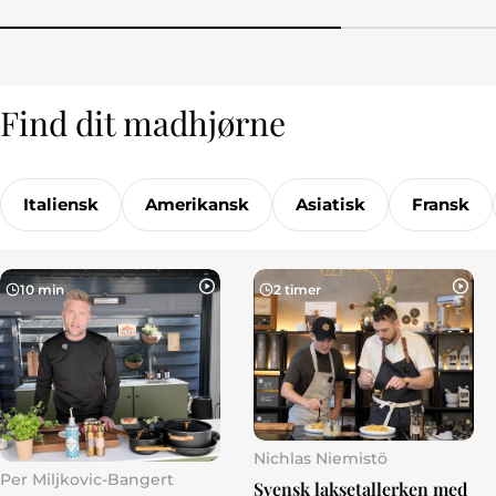
Find dit madhjørne
Italiensk
Amerikansk
Asiatisk
Fransk
10 min
2 timer
Nichlas Niemistö
Per Miljkovic-Bangert
Svensk laksetallerken med