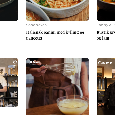
Sandhäxan
Fanny & B
Italiensk panini med kylling og
Rustik gr
pancetta
og lam
1 time
30 min