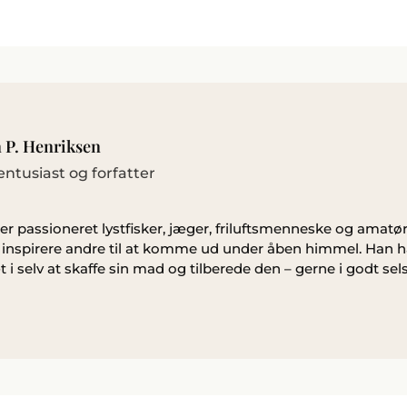
 P. Henriksen
sentusiast og forfatter
r passioneret lystfisker, jæger, friluftsmenneske og amatør
g inspirere andre til at komme ud under åben himmel. Han ha
 i selv at skaffe sin mad og tilberede den – gerne i godt sel