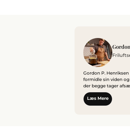
Gordon
Friluft
Gordon P. Henriksen e
formidle sin viden o
der begge tager afsæt
Læs Mere