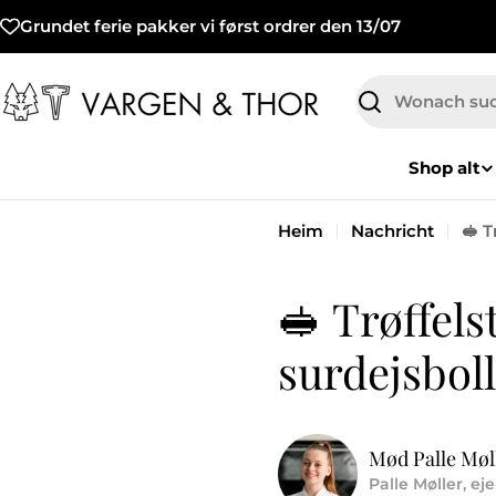
Zum
Grundet ferie pakker vi først ordrer den 13/07
Inhalt
springen
Suchen
Shop alt
Heim
Nachricht
🥪 
🥪 Trøffel
surdejsbol
Mød Palle Møll
Palle Møller, ej