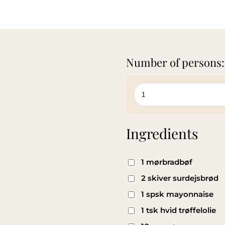
Number of persons:
Ingredients
1 mørbradbøf
2 skiver surdejsbrød
1 spsk mayonnaise
1 tsk hvid trøffelolie