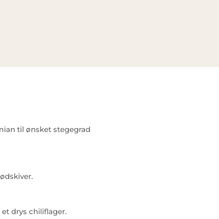
ian til ønsket stegegrad
ødskiver.
 drys chiliflager.