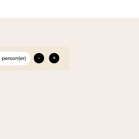
-
+
person(er)