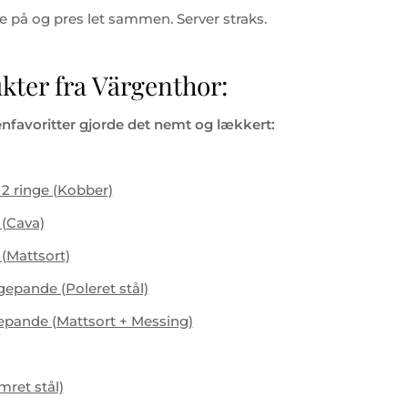
 på og pres let sammen. Server straks.
kter fra Värgenthor:
nfavoritter gjorde det nemt og lækkert:
2 ringe (Kobber)
 (Cava)
(Mattsort)
epande (Poleret stål)
pande (Mattsort + Messing)
ret stål)