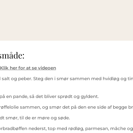
småde:
Klik her for at se videoen
salt og peber. Steg den i smør sammen med hvidløg og tim
på en pande, så det bliver sprødt og gyldent.
øffelolie sammen, og smør det på den ene side af begge br
idt smør, til de er møre og søde.
bradbøffen nederst, top med rødløg, parmesan, mâche og et