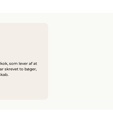
kok, som lever af at
r skrevet to bøger,
skab.