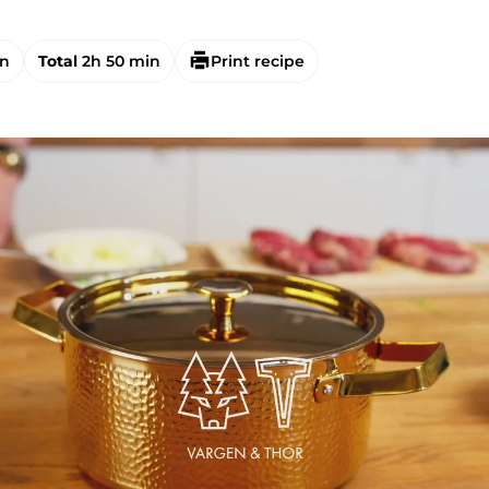
in
Total
2h 50 min
Print recipe