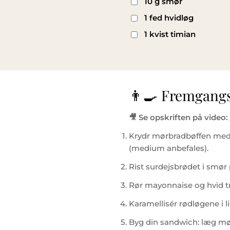
10 g smør
1 fed hvidløg
1 kvist timian
👨🍳 Fremgang
🎥 Se opskriften på video:
Krydr mørbradbøffen med 
(medium anbefales).
Rist surdejsbrødet i smør 
Rør mayonnaise og hvid tr
Karamellisér rødløgene i l
Byg din sandwich: læg mør