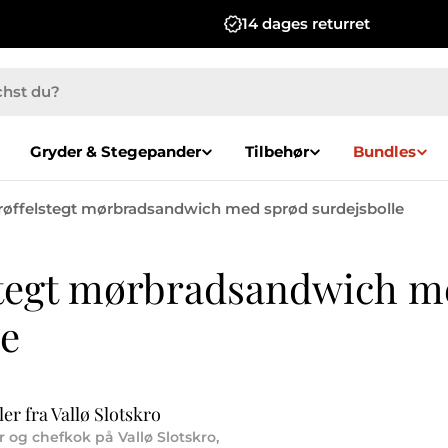
14 dages returret
Gryder & Stegepander
Tilbehør
Bundles
Trøffelstegt mørbradsandwich med sprød surdejsbolle
stegt mørbradsandwich m
le
er fra Vallø Slotskro
er og chefkok på Vallø Slotskro,